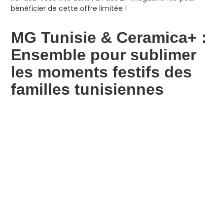
bénéficier de cette offre limitée !
MG Tunisie & Ceramica+ :
Ensemble pour sublimer
les moments festifs des
familles tunisiennes
En Tunisie, les moments de fête sont précieux et
synonymes de partage, de convivialité et de traditions.
C’est dans cet esprit que MG Tunisie et Ceramica+
unissent leurs forces pour offrir aux familles tunisiennes
des services à table alliant élégance, qualité et savoir-
faire artisanal. Grâce à ce
partenariat entre MG et
Ceramica+
, chacun peut trouver facilement les
services à table Ceramica+ chez MG Tunisie et profiter
des promotions exceptionnelles. Notre objectif est de
rendre nos créations artisanales d’exception accessibles
à tous et de célébrer ensemble les fêtes avec style et