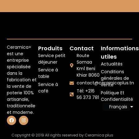
Ceramica+
Produits
Contact
Informations
est une
Service petit
Route
utiles
entreprise
déjeuner
Somaa
Actualités
spécialisée
Km1 Beni
Service à
Conditions
dans la
Khiar 8060
table
générales de
fabrication et
contact@ceramicaplus.tn
Service à
vente
la vente de
café
Tél: +216
Politique Et
poterie 100%
56 373 781
Confidentialité
artisanale,
traditionnelle
Français
English
et moderne.
Copyright © 2019 All rights reserved by Ceramica plus