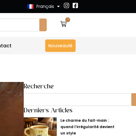
Français
English
0
tact
Nouveauté
Recherche
Derniers Articles
Le charme du fait-main :
quand l’irrégularité devient
un style