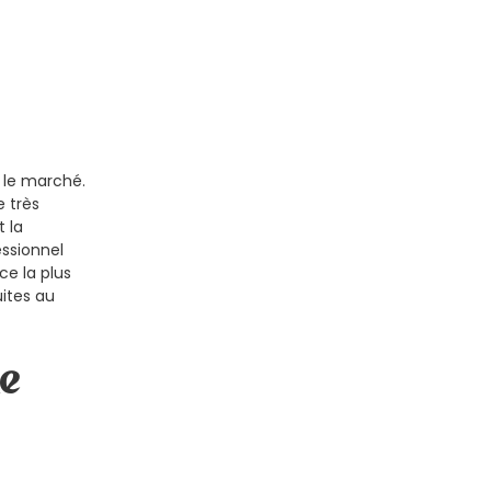
r le marché.
e très
 la
essionnel
ce la plus
uites au
ie