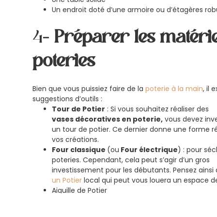
Un endroit doté d’une armoire ou d’étagères rob
4-
Préparer les matérie
poteries
Bien que vous puissiez faire de la
poterie à la main
, il
suggestions d’outils :
Tour de Potier
: Si vous souhaitez réaliser des
vases décoratives en poterie,
vous devez inve
un tour de potier. Ce dernier donne une forme ré
vos créations.
Four classique
(ou
Four électrique
) : pour sé
poteries. Cependant, cela peut s’agir d’un gros
investissement pour les débutants. Pensez ainsi 
un Potier
local qui peut vous louera un espace d
Aiguille de Potier
Tablier + serviettes
Peintures