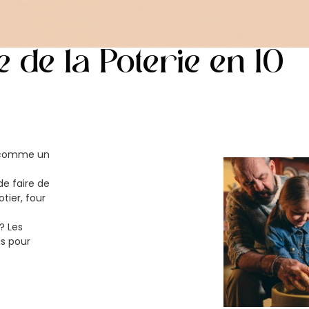
 de la Poterie en 10
s comme un
de faire de
otier, four
? Les
s pour